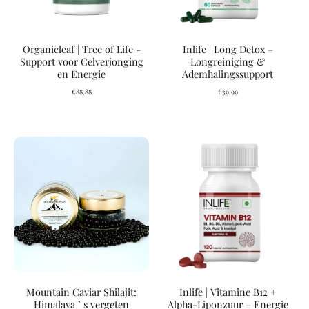
Organicleaf | Tree of Life -
Inlife | Long Detox –
Support voor Celverjonging
Longreiniging &
en Energie
Ademhalingssupport
€88,88
€39,99
Mountain Caviar Shilajit:
Inlife | Vitamine B12 +
Himalaya ’ s vergeten
Alpha-Liponzuur – Energie